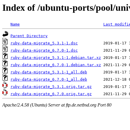
Index of /ubuntu-ports/pool/uni
Name
Last modifi
Parent Directory
ruby-data-migrate_5.3.1-1.dsc
ruby-data-migrate_6.7.0-1.dsc
ruby-data-migrate_5.3.1-1.debian.tar.xz
ruby-data-migrate_6.7.0-1.debian.tar.xz
ruby-data-migrate_5.3.1-1_all.deb
ruby-data-migrate_6.7.0-1_all.deb
ruby-data-migrate_5.3.1.orig.tar.gz
ruby-data-migrate_6.7.0.orig.tar.gz
Apache/2.4.58 (Ubuntu) Server at ftp.de.netbsd.org Port 80