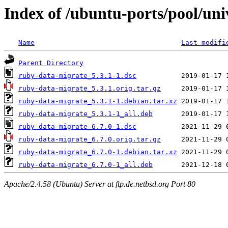
Index of /ubuntu-ports/pool/uni
Name
Last modifi
Parent Directory
ruby-data-migrate_5.3.1-1.dsc
ruby-data-migrate_5.3.1.orig.tar.gz
ruby-data-migrate_5.3.1-1.debian.tar.xz
ruby-data-migrate_5.3.1-1_all.deb
ruby-data-migrate_6.7.0-1.dsc
ruby-data-migrate_6.7.0.orig.tar.gz
ruby-data-migrate_6.7.0-1.debian.tar.xz
ruby-data-migrate_6.7.0-1_all.deb
Apache/2.4.58 (Ubuntu) Server at ftp.de.netbsd.org Port 80