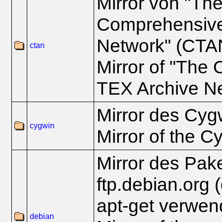
Mirror von "Th
Comprehensive
Network" (CTA
ctan
Mirror of "The
TEX Archive N
Mirror des Cyg
cygwin
Mirror of the C
Mirror des Pak
ftp.debian.org 
apt-get verwen
debian