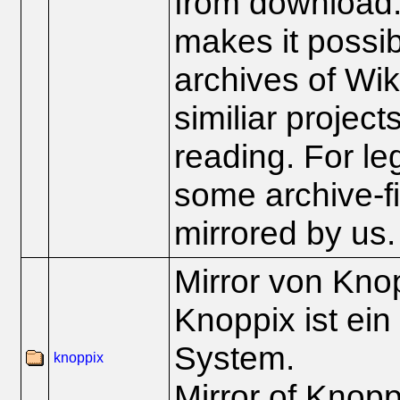
from download.
makes it possi
archives of Wi
similiar projects
reading. For le
some archive-fi
mirrored by us.
Mirror von Kno
Knoppix ist ein
System.
knoppix
Mirror of Knop