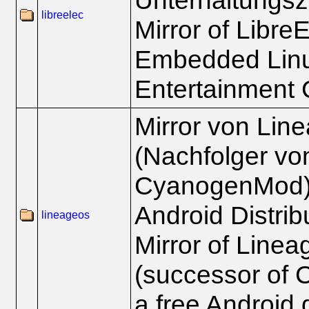
Unterhaltungsz
libreelec
Mirror of Libre
Embedded Lin
Entertainment 
Mirror von Li
(Nachfolger vo
CyanogenMod), 
Android Distrib
lineageos
Mirror of Line
(successor of
a free Android d