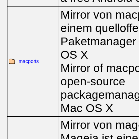
Mirror von mac
einem quelloff
Paketmanager 
OS X
macports
Mirror of macpo
open-source
packagemanage
Mac OS X
Mirror von mage
Mageia ist ein