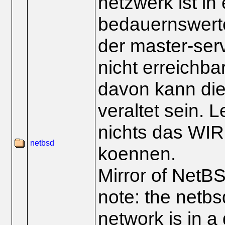
netzwerk ist in
bedauernswert
der master-serv
nicht erreichba
davon kann die
veraltet sein. L
nichts das WI
netbsd
koennen.
Mirror of NetB
note: the netbs
network is in a