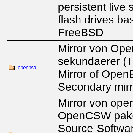
persistent live
flash drives ba
FreeBSD
Mirror von Op
sekundaerer (Ti
openbsd
Mirror of Ope
Secondary mirro
Mirror von ope
OpenCSW paket
Source-Software