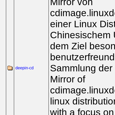
Mirror von
cdimage.linuxd
einer Linux Dist
Chinesischem U
dem Ziel beso
benutzerfreundl
Sammlung der
deepin-cd
Mirror of
cdimage.linuxd
linux distributi
with a focus on