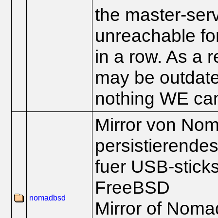
the master-serv
unreachable for
in a row. As a re
may be outdated
nothing WE can
Mirror von No
persistierendes
fuer USB-stick
FreeBSD
nomadbsd
Mirror of Nom