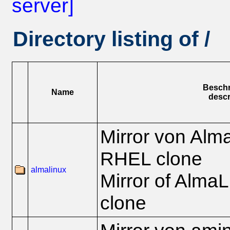
server]
Directory listing of /
Besch
Name
descr
Mirror von Alm
RHEL clone
almalinux
Mirror of Alma
clone