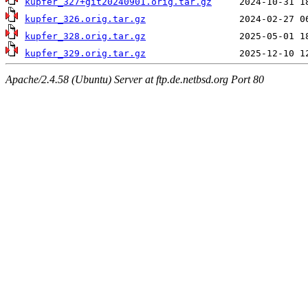
kupfer_327+git20240901.orig.tar.gz
kupfer_326.orig.tar.gz
kupfer_328.orig.tar.gz
kupfer_329.orig.tar.gz
Apache/2.4.58 (Ubuntu) Server at ftp.de.netbsd.org Port 80