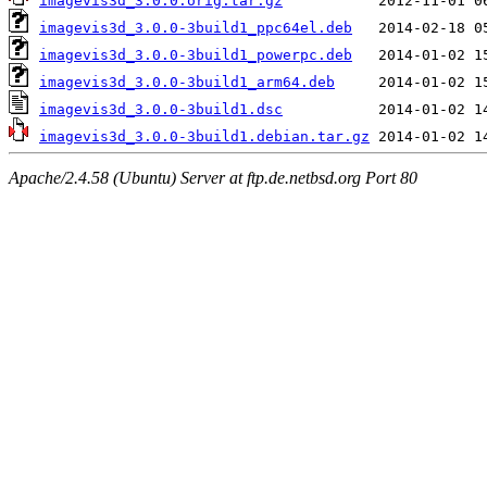
imagevis3d_3.0.0.orig.tar.gz
imagevis3d_3.0.0-3build1_ppc64el.deb
imagevis3d_3.0.0-3build1_powerpc.deb
imagevis3d_3.0.0-3build1_arm64.deb
imagevis3d_3.0.0-3build1.dsc
imagevis3d_3.0.0-3build1.debian.tar.gz
Apache/2.4.58 (Ubuntu) Server at ftp.de.netbsd.org Port 80