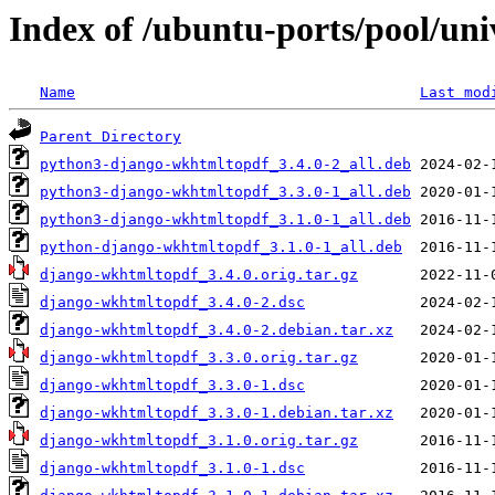
Index of /ubuntu-ports/pool/un
Name
Last mod
Parent Directory
python3-django-wkhtmltopdf_3.4.0-2_all.deb
python3-django-wkhtmltopdf_3.3.0-1_all.deb
python3-django-wkhtmltopdf_3.1.0-1_all.deb
python-django-wkhtmltopdf_3.1.0-1_all.deb
django-wkhtmltopdf_3.4.0.orig.tar.gz
django-wkhtmltopdf_3.4.0-2.dsc
django-wkhtmltopdf_3.4.0-2.debian.tar.xz
django-wkhtmltopdf_3.3.0.orig.tar.gz
django-wkhtmltopdf_3.3.0-1.dsc
django-wkhtmltopdf_3.3.0-1.debian.tar.xz
django-wkhtmltopdf_3.1.0.orig.tar.gz
django-wkhtmltopdf_3.1.0-1.dsc