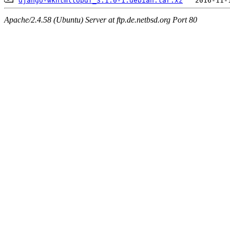
django-wkhtmltopdf_3.1.0-1.debian.tar.xz
Apache/2.4.58 (Ubuntu) Server at ftp.de.netbsd.org Port 80