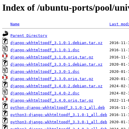
Index of /ubuntu-ports/pool/un
Name
Last mod
Parent Directory
django-wkhtmltopdf_3.1.0-1.debian.tar.xz
django-wkhtmltopdf_3.1.0-1.dsc
django-wkhtmltopdf_3.1.0.orig.tar.gz
django-wkhtmltopdf_3.3.0-1.debian.tar.xz
django-wkhtmltopdf_3.3.0-1.dsc
django-wkhtmltopdf_3.3.0.orig.tar.gz
django-wkhtmltopdf_3.4.0-2.debian.tar.xz
django-wkhtmltopdf_3.4.0-2.dsc
django-wkhtmltopdf_3.4.0.orig.tar.gz
python-django-wkhtmltopdf_3.1.0-1_all.deb
python3-django-wkhtmltopdf_3.1.0-1_all.deb
python3-django-wkhtmltopdf_3.3.0-1_all.deb