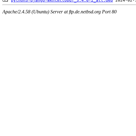
python3-django-wkhtmltopdf_3.4.0-2_all.deb
Apache/2.4.58 (Ubuntu) Server at ftp.de.netbsd.org Port 80