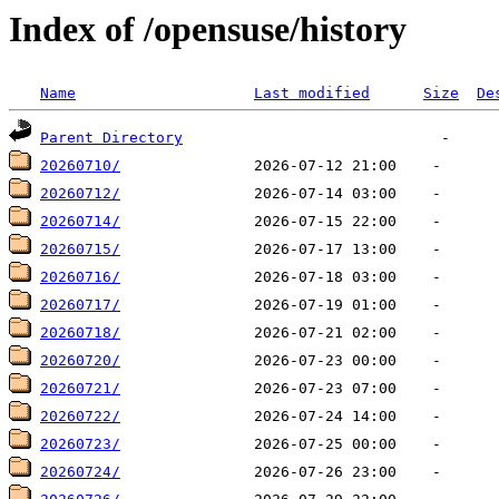
Index of /opensuse/history
Name
Last modified
Size
De
Parent Directory
20260710/
20260712/
20260714/
20260715/
20260716/
20260717/
20260718/
20260720/
20260721/
20260722/
20260723/
20260724/